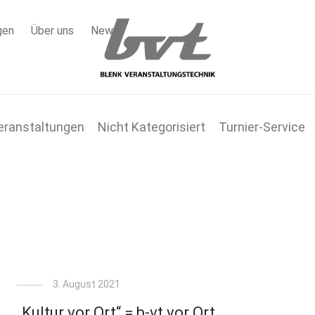
gen
Über uns
News
eranstaltungen
Nicht Kategorisiert
Turnier-Service
3. August 2021
„Kultur vor Ort“ = b-vt vor Ort