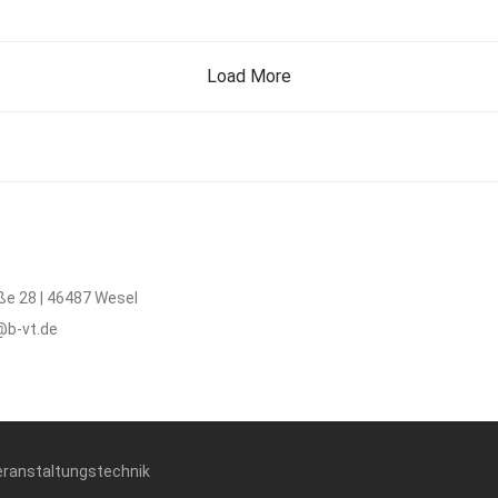
Load More
ße 28 | 46487 Wesel
@b-vt.de
eranstaltungstechnik